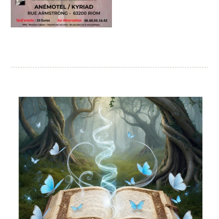
CONFERENCE
CLAUDE
Conférence par :
Citations philosophiques pour développer
«
»
sa sagesse