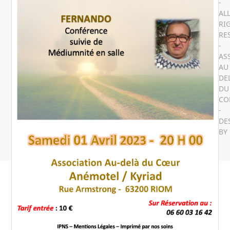
-
AL
RI
RE
-
AS
AU
DE
DU
CO
-
DE
BY