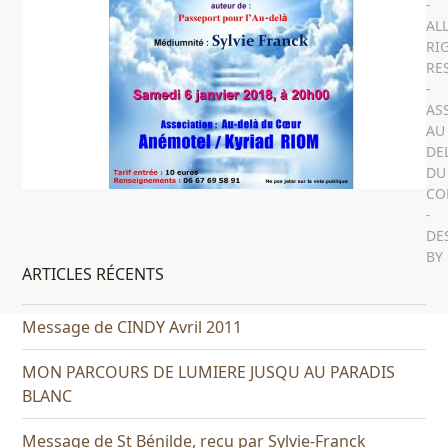
-
AL
RI
RE
-
AS
AU
DE
DU
CO
-
DE
BY
ARTICLES RÉCENTS
Message de CINDY Avril 2011
MON PARCOURS DE LUMIERE JUSQU AU PARADIS
BLANC
Message de St Bénilde, recu par Sylvie-Franck