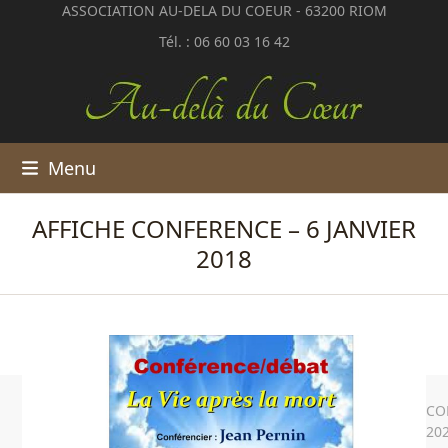
Skip
ASSOCIATION AU-DELA DU COEUR - 63200 RIOM
to
Tél. : 06 60 03 16 42
content
Menu
AFFICHE CONFERENCE – 6 JANVIER
2018
CO
20